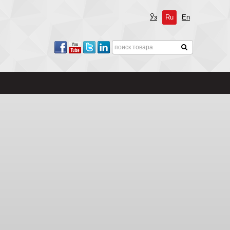
Ўз
Ru
En