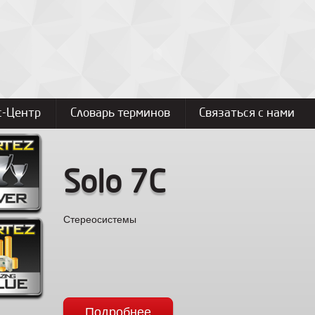
с-Центр
Словарь терминов
Связаться с нами
Solo 7C
Стереосистемы
Подробнее