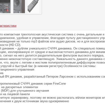
актеристики
 это компактная трехполосная акустическая система с очень детальным 
 диапазоне, удобная в управлении, благодаря пульту дистанционного уп
оизведения не только mp3 файлов или аудио дисков, но и для воспроиз
кости (HD CD).
 динамик – дубляж уникального СЧ/НЧ динамика. Он специально поме
кцию, изолированную от средне и высокочастотного динамика для мини
о, сигнал на него делится разделительным фильтром высокого порядка,
именно низкочастотную составляющую. Уникальность данного динамика с
те, что, вкупе с легким и жестким полипропиленовым диффузором позво
 упругий и быстрый бас (в нижнем регистре).Особенности системы:
танционного управления
ема
ый ВЧ динамик, разработанный Питером Ларсеном с использованием с
пропиленовый СЧ/НЧ динамик серии FineCone
 на дискретных элементах
 (MDF) для улучшенного звучания
ти на лицевой панели
нитную экранировку, поэтому ее можно располагать вблизи мониторов и
ючения к двум источникам звука одновременно