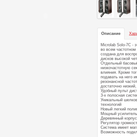
Описание
Хар
Microlab Solo-7C -
во всем частотном
создана для воспр
дисков высокой чет
Отдельный басовый
низкочастотную се
влияния. Кроме тог
подавать на него 
резонансной часто
достаточно низкий,
Удобный пульт дис
3-х полосная сист
Уникальный шелков
технологий
Новый легкий поли
Мощный усилитель
Деревянный корпус
Регулятор громкос
Система имеет маг
Возможность подкл