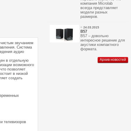
компания Microlab
всегда представляет
модели разных
размеров.
24.03.2015
В57
В57 – довольно
интересное решение для
и чистым звучанием
акустики компактного
равления. Система
формата.
ведения аудио
Архив новостей
щен в отдельную
мизации возможного
 что позволяет
остоит в низкой
ляет создать
овременных
ли телевизоров