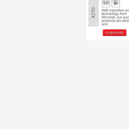
K270
With expertise a
technology from
Microlab, our aur
products are des
and
ПОДРОБНЕЕ