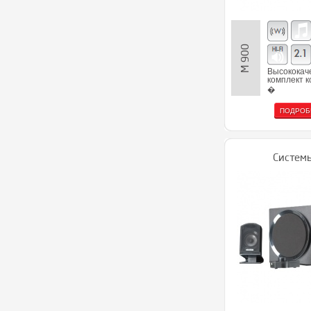
M 900
Высококач
комплект 
�
ПОДРОБ
Системы