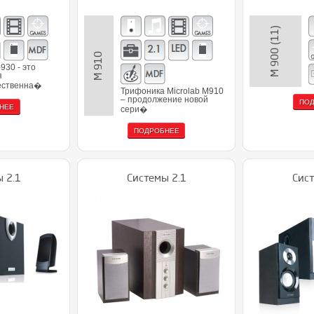
M 900 (11)
M 910
930 - это
я
ественна�
Трифоника Microlab M910
– продолжение новой
ПО
НЕЕ
сери�
ПОДРОБНЕЕ
 2.1
Системы 2.1
Сист