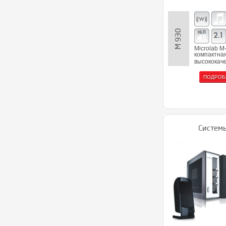
M 930
Microlab M-
компактна
высококач
ПОДРОБ
Системы