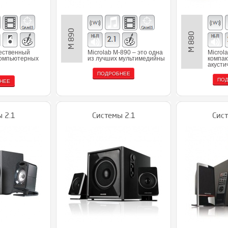
M 890
M 880
ественный
Microlab М-890 – это одна
Microla
компьютерных
из лучших мультимедийны
компак
акусти
ПОДРОБНЕЕ
ПО
НЕЕ
 2.1
Системы 2.1
Сист