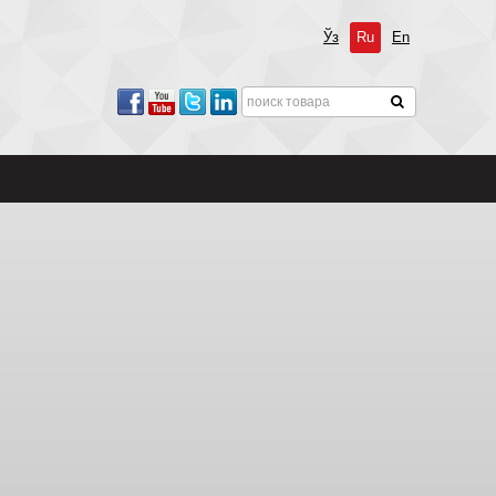
Ўз
Ru
En