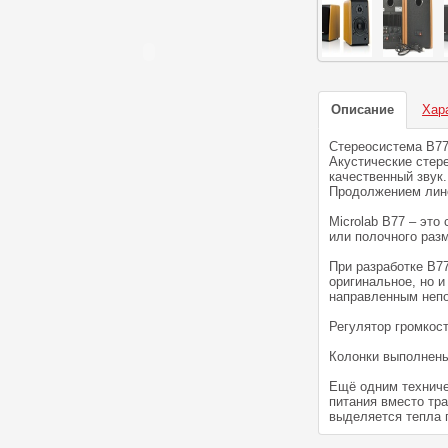
Описание
Хар
Стереосистема B77
Акустические стере
качественный звук
Продолжением лине
Microlab B77 – эт
или полочного разм
При разработке B7
оригинальное, но 
направленным непо
Регулятор громкос
Колонки выполнены
Ещё одним техниче
питания вместо тр
выделяется тепла 