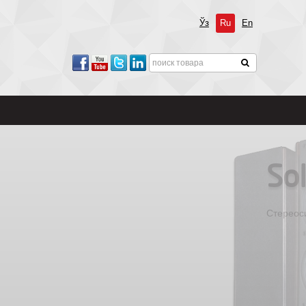
Ўз
Ru
En