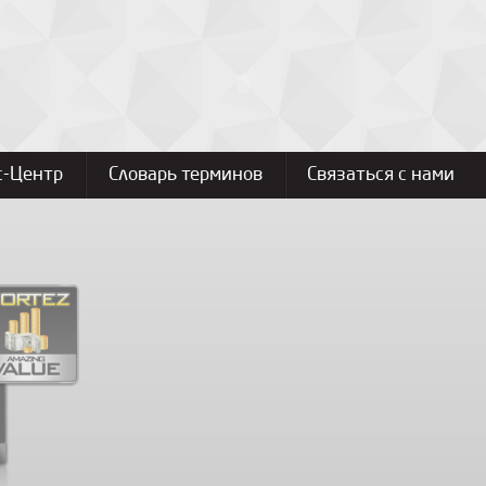
с-Центр
Словарь терминов
Связаться с нами
Solo 7C
Стереосистемы
Подробнее