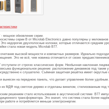
актеристики
 - мощное обновление серии.
осистемы серии В от Microlab Еleсtronics давно популярны у меломанов 
. Это недорогие двухполосные колонки, которые отличаются средним ур
йки стала новая модель Microlab B77.
о сочетание высокой мощности и компактных размеров. Идеально подходи
ещения. Это не всё, чем новинка отличается от своих предшественнико
7 отступили от строгих классических форм. Необычная наклонная лицева
и весьма функциональное решение: расположение динамиков под таким у
средственно к слушателю. Съёмная защитная решётка имеет округлые
ти вынесен на переднюю панель, что делает управление более удобным.
 из МДФ под светлое дерево и отделаны винилом, стилизованным под 
ским решением стало использование в акустической системе B77 импу
адиционного трансформатора. Это значит, что система стала более надё
при работе и потребляется меньше электроэнергии.