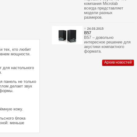
компания Microlab
всегда представляет
модели разных
размеров.
24.03.2015
В57
В57 – довольно
интересное решение для
акустики компактного
и тех, кто любит
формата.
овнем мощности.
Архив новостей
т для настольного
в.
я панель не только
глом делает звук
 формы.
тёмную кожу.
льсного блока
жной: меньше