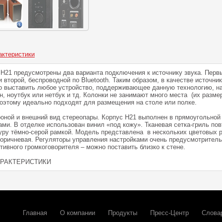
актеристики
b H21 предусмотрены два варианта подключения к источнику звука. Перв
второй, беспроводной по Bluetooth. Таким образом, в качестве источник
о выставить любое устройство, поддерживающее данную технологию, н
 ноутбук или нетбук и тд. Колонки не занимают много места (их размер
 поэтому идеально подходят для размещения на столе или полке.
роной и внешний вид стереопары. Корпус H21 выполнен в прямоугольной
ми. В отделке использован винил «под кожу». Тканевая сетка-гриль пов
туру тёмно-серой рамкой. Модель представлена в нескольких цветовых 
 коричневая. Регуляторы управления настройками очень предусмотрител
тивного громкоговорителя – можно поставить близко к стене.
АРАКТЕРИСТИКИ
Главная
О компании
Продукты
Пресс-Центр
Слова