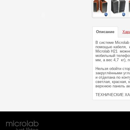
Описание
Хар
В системе Microla
помощью кабеля, и 
Microlab H21 можн
мобильный телефон,
мм, а вес 4,7 кг),
Нельзя обойти сто
закруглёнными угла
и отделана по кон
светлая, красная,
верхнюю панель ак
ТЕХНИЧЕСКИЕ Х