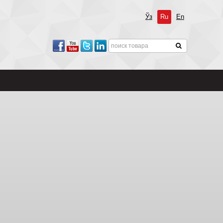
Ўз
Ru
En