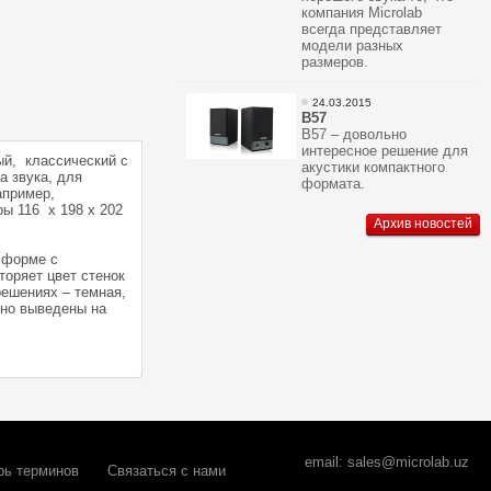
компания Microlab
всегда представляет
модели разных
размеров.
24.03.2015
В57
В57 – довольно
интересное решение для
ый, классический с
акустики компактного
а звука, для
формата.
апример,
ы 116 x 198 x 202
Архив новостей
 форме с
торяет цвет стенок
решениях – темная,
ьно выведены на
email:
sales@microlab.uz
рь терминов
Связаться с нами