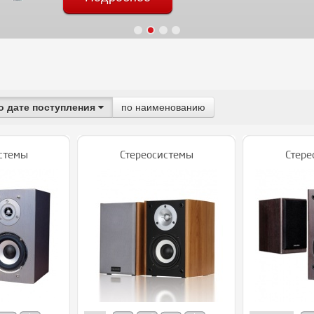
о дате поступления
по наименованию
стемы
Стереосистемы
Стере