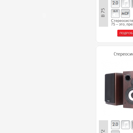
B 75
Стереосисте
75 – это, пре
ПОДРОБ
Стереоси