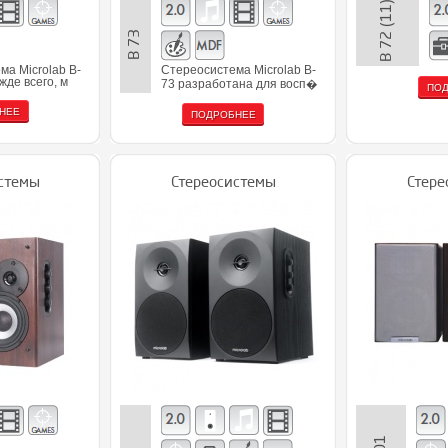
B 72 (11)
B 73
ма Microlab B-
Стереосистема Microlab B-
жде всего, м
73 разработана для восп�
ПО
НЕЕ
ПОДРОБНЕЕ
стемы
Стереосистемы
Стере