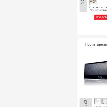
B 72
Стереосисте
72 - это ком
ПОДРОБ
Портативная
MD 520