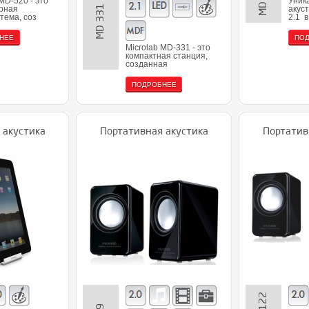
MD-520 - это
Уник
MD 331
рная
акус
тема, соз
2.1 
НЕЕ
ПО
Microlab MD-331 - это
компактная станция,
созданная
ПОДРОБНЕЕ
 акустика
Портативная акустика
Портатив