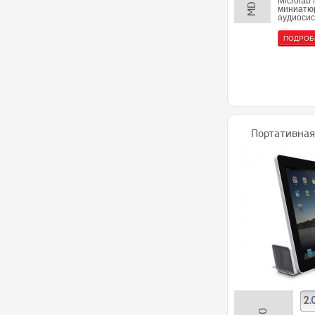
Microlab 
миниатю
аудиосис
ПОДРОБ
Портативная