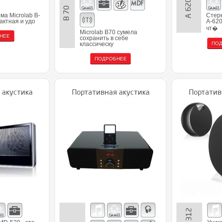
A 6201
B 70
ма Microlab B-
Стере
пактная и удо
A-620
чт�
Microlab В70 сумела
НЕЕ
сохранить в себе
ПО
классическу
ПОДРОБНЕЕ
 акустика
Портативная акустика
Портатив
MD 312