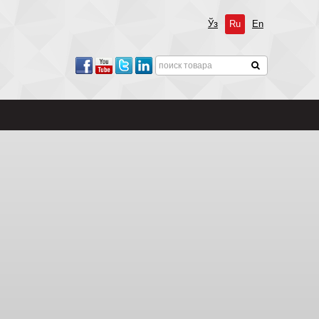
Ўз
Ru
En